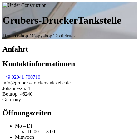
Grubers-DruckerTankstelle
Druckershop / Copyshop Textildruck
Anfahrt
Kontaktinformationen
+49 02041 700710
info@grubers-druckertankstelle.de
Johannesstr. 4
Bottrop
,
46240
Germany
Öffnungszeiten
Mo – Di
10:00 – 18:00
Mittwoch